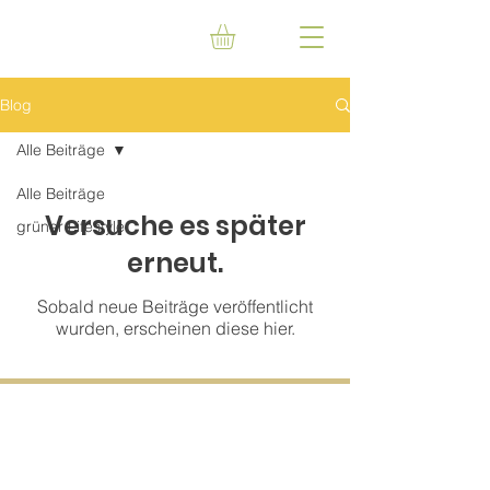
Blog
Alle Beiträge
Alle Beiträge
Versuche es später
grüner Lifestyle
erneut.
Sobald neue Beiträge veröffentlicht
wurden, erscheinen diese hier.
Übersicht
Tierheilpraxis
Über Nina
Philosopie
Arbeite mit mir
Heilendes Gespräch
Seelengeflüster